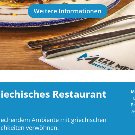
Weitere Informationen
riechisches Restaurant
M
T
Br
7
sprechendem Ambiente mit griechischen
lichkeiten verwöhnen.