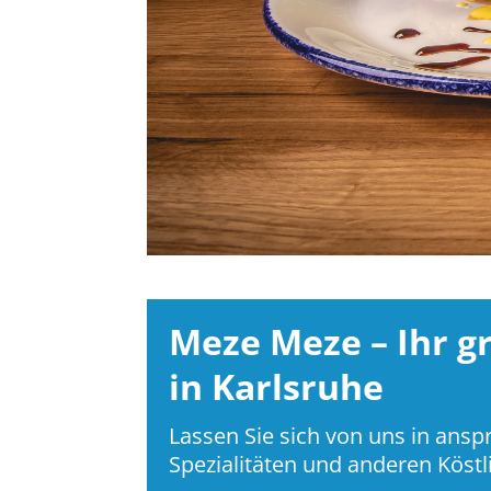
Meze Meze – Ihr g
in Karlsruhe
Lassen Sie sich von uns in an
Spezialitäten und anderen Köst