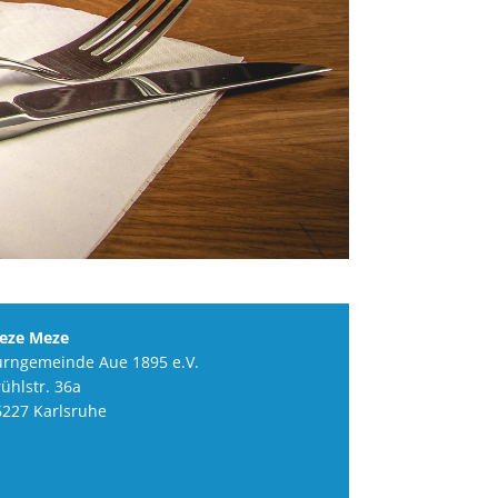
eze Meze
urngemeinde Aue 1895 e.V.
ühlstr. 36a
6227 Karlsruhe