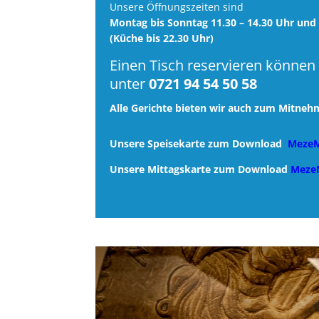
Unsere Öffnungszeiten sind
Montag bis Sonntag 11.30 – 14.30 Uhr und 
(Küche bis 22.30 Uhr)
Einen Tisch reservieren können
unter
0721 94 54 50 58
Alle Gerichte bieten wir auch zum Mitne
Unsere Speisekarte zum Download
MezeM
Unsere Mittagskarte zum Download
Meze